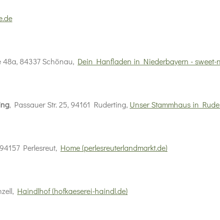
e.de
ße 48a, 84337 Schönau,
Dein Hanfladen in Niederbayern - sweet-na
ing
,
Passauer Str. 25, 94161 Ruderting,
Unser Stammhaus in Ruder
, 94157 Perlesreut,
Home (perlesreuterlandmarkt.de)
nzell,
Haindlhof (hofkaeserei-haindl.de)