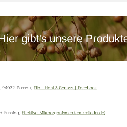
Hier gibt's unsere Produkt
1, 94032 Passau,
Ella - Hanf & Genuss | Facebook
Bad Füssing,
Effektive Mikroorganismen (em-kreileder.de)