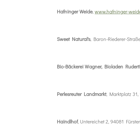
Hafninger Weide
,
www.hafninger-weid
Sweet Natural's
, Baron-Riederer-Stra
Bio-Bäckerei Wagner, Bioladen Rudert
Perlesreuter Landmarkt
, Marktplatz 31
Haindlhof
, Untereichet 2, 94081 Fürste